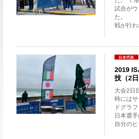
た。 干
試合がウ
た。 
戦が行わ
2019 I
技（2
大会2日
時にはサ
ドグラフ
日本選手
自分の