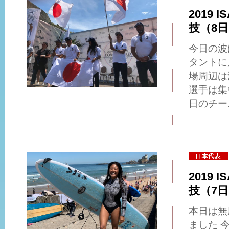
2019 I
技（8
今日の波
タントに
場周辺は
選手は集
日のチー
2019 I
技（7
本日は無
ました 