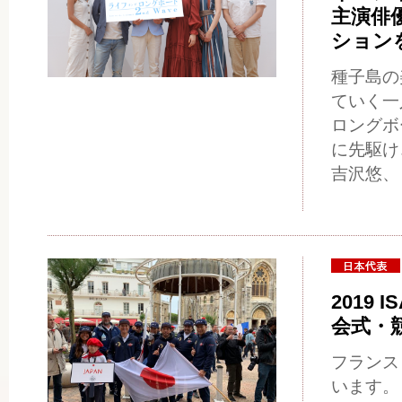
主演俳
ション
種子島の
ていく一
ロングボ
に先駆け
吉沢悠、
2019 I
会式・
フランス
います。