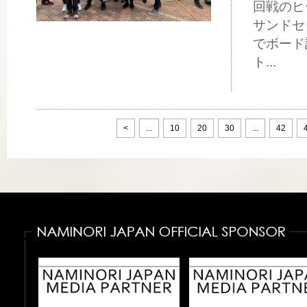
回戦のヒ
サンドセ
でボード
ト...
<
...
10
20
30
...
42