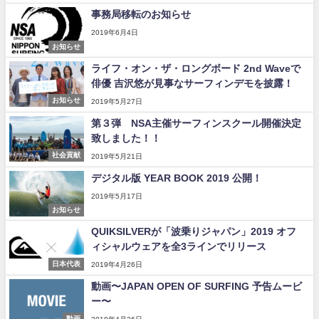
事務局移転のお知らせ
2019年6月4日
お知らせ
ライフ・オン・ザ・ロングボード 2nd Waveで
俳優 吉沢悠が見事なサーフィンデモを披露！
お知らせ
2019年5月27日
第３弾 NSA主催サーフィンスクール開催決定
致しました！！
社会貢献
2019年5月21日
デジタル版 YEAR BOOK 2019 公開！
2019年5月17日
お知らせ
QUIKSILVERが「波乗りジャパン」2019 オフ
ィシャルウェアを全3ラインでリリース
日本代表
2019年4月26日
動画〜JAPAN OPEN OF SURFING 予告ムービ
ー〜
動画