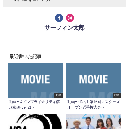
サーフィン太郎
最近書いた記事
動画
動画
動画〜4メンプライオリティ解
動画〜[Day1]第16回マスターズ
説動画(ver.2)〜
オープン選手権大会〜