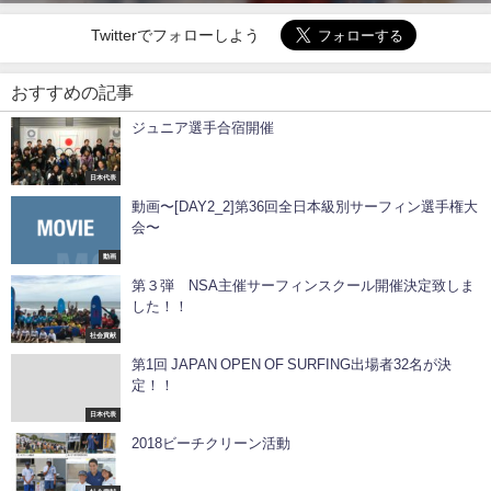
Twitterでフォローしよう
おすすめの記事
ジュニア選手合宿開催
日本代表
動画〜[DAY2_2]第36回全日本級別サーフィン選手権大
会〜
動画
第３弾 NSA主催サーフィンスクール開催決定致しま
した！！
社会貢献
第1回 JAPAN OPEN OF SURFING出場者32名が決
定！！
日本代表
2018ビーチクリーン活動