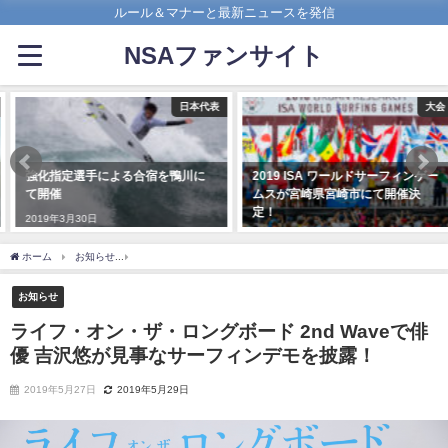
ルール＆マナーと最新ニュースを発信
NSAファンサイト
日本代表
大会
強化指定選手による合宿を鴨川に
2019 ISA ワールドサーフィンゲー
て開催
ムスが宮崎県宮崎市にて開催決
定！
2019年3月30日
2018年12月17日
ホーム
お知らせ
ライフ・オン・ザ・ロングボード 2nd Waveで俳優 吉沢悠が見事
お知らせ
ライフ・オン・ザ・ロングボード 2nd Waveで俳
優 吉沢悠が見事なサーフィンデモを披露！
2019年5月27日
2019年5月29日