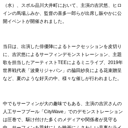
（水）、スポル品川大井町において、主演の吉沢悠、ヒロ
インの馬場ふみか、監督の喜多一郎らが出席し賑やかに公
開イベントが開催されました。
当日は、出演した俳優陣によるトークセッションを皮切り
に、吉沢悠によるサーフィンデモンストレーション、主題
歌を担当したアーティストTEEによるミニライブ、2019年
世界戦代表「波乗りジャパン」の脇田紗良による花束贈呈
など、夏のような好天の中、様々な催しが行われました。
中でもサーフィンが大の趣味でもある、主演の吉沢さんの
人工サーフプール「CityWave」でのデモンストレーション
は圧巻で、駆け付けた多くのメディアや関係者が見守る
中、サーフィンを題材にした映画にふさわしい見事なライ