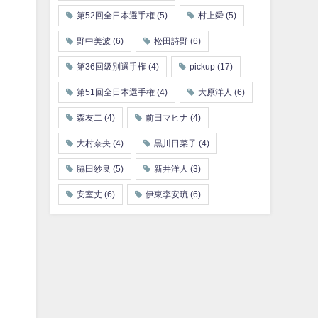
第52回全日本選手権
(5)
村上舜
(5)
野中美波
(6)
松田詩野
(6)
第36回級別選手権
(4)
pickup
(17)
第51回全日本選手権
(4)
大原洋人
(6)
森友二
(4)
前田マヒナ
(4)
大村奈央
(4)
黒川日菜子
(4)
脇田紗良
(5)
新井洋人
(3)
安室丈
(6)
伊東李安琉
(6)