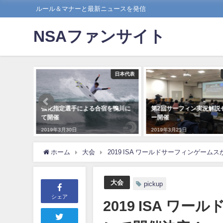
ルール＆マナーと最新ニュースを発信
NSAファンサイト
社会貢献
日本代表
ィンスク
強化指定選手による合宿を鴨川に
第2回サーフィン実況解説
！！
て開催
ー開催
2019年3月30日
2019年3月25日
ホーム
大会
2019 ISA ワールドサーフィンゲー
大会
pickup
シェア
2019 ISA 