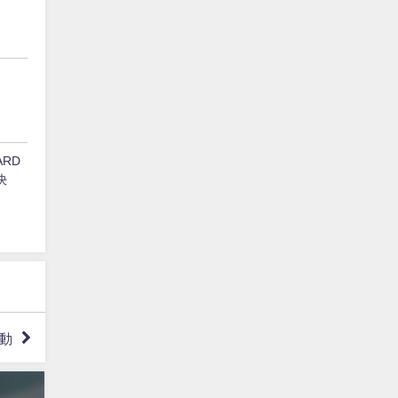
ARD
決
動