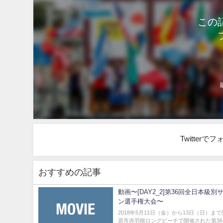
この
Twitter
おすすめの記事
動画〜[DAY2_2]第36回全日本級別
ン選手権大会〜
2018年5月11日（金）から13日（日）ま
原市赤羽根ロングビーチで開催された第3