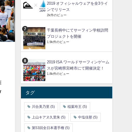
2019 オフィシャルウェアを全3ライ
ンでリリース
2k件のビュー
千葉長柄中にてサーフィン学校訪問
プロジェクトを開催
1.9k件のビュー
2019 ISA ワールドサーフィンゲーム
スが宮崎県宮崎市にて開催決定！
1.8k件のビュー
催
r
タグ
川合美乃里
(5)
稲葉玲王
(5)
上山キアヌ久里朱
(5)
中塩佳那
(5)
第53回全日本選手権
(5)