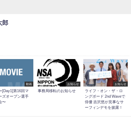
太郎
動画
お知らせ
お知らせ
[Day1]第16回マ
事務局移転のお知らせ
ライフ・オン・ザ・ロ
ーズオープン選手
ングボード 2nd Waveで
会〜
俳優 吉沢悠が見事なサ
ーフィンデモを披露！