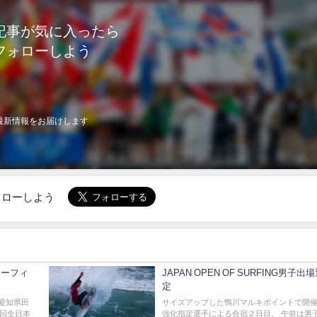
記事が気に入ったら
フォローしよう
最新情報をお届けします
でフォローしよう
サーフィ
JAPAN OPEN OF SURFING男子出
定
で愛知県田
サイズアップした鴨川マルキポイントで開
6回全日本
強化指定選手による合宿２日目。 午前は男