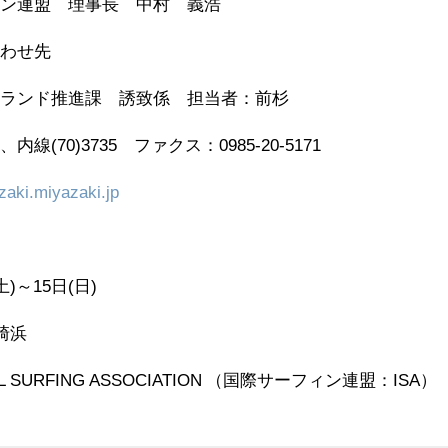
ィン連盟 理事長 中村 義浩
合わせ先
ツランド推進課 誘致係 担当者：前杉
、内線(70)3735 ファクス：0985-20-5171
aki.miyazaki.jp
)～15日(日)
崎浜
 SURFING ASSOCIATION （国際サーフィン連盟：ISA）