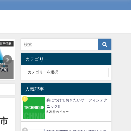
日本代表
動画
カテゴリー
ャパ
動画〜[Day1]第16回マスターズオ
第1回 JAPAN OPEN OF
ェアを
ープン選手権大会〜
SURFING出場者32名が決
2019年6月15日
2019年4月11日
人気記事
身につけておきたいサーフィンテク
ニック‼️
5.2k件のビュー
崎市