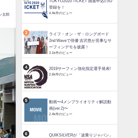
TOKYO2020 TICKET 抽選申込のID
登録を！
4.4k件のビュー
ン太郎
ライフ・オン・ザ・ロングボード
2nd Waveで俳優 吉沢悠が見事なサ
ーフィンデモを披露！
3.1k件のビュー
2019サーフィン強化指定選手発表!
2.6k件のビュー
動画〜4メンプライオリティ解説動
画(ver.2)〜
2.4k件のビュー
QUIKSILVERが「波乗りジャパン」