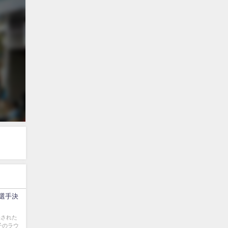
場選手決
催された
子のラウ