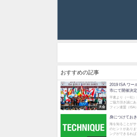
おすすめの記事
2019 ISA
市にて開催決
平素より（一社）
ご協力頂き誠にあ
大会
フィン連盟（ISA）
身につけておき
海を知ることがサ
のヒントがありま
ングができるれば、