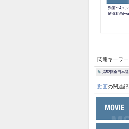
動画〜4メ
解説動画(ver
関連キーワー
第52回全日本
動画
の関連記