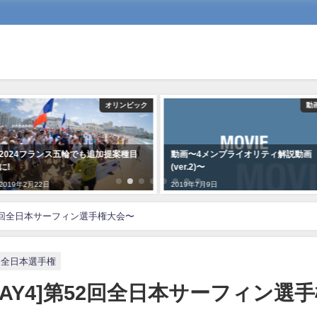
オリンピック
動
2024フランス五輪でも追加提案種目
動画〜4メンプライオリティ解説動画
に!
(ver.2)〜
2019年2月22日
2019年7月9日
52回全日本サーフィン選手権大会〜
回全日本選手権
DAY4]第52回全日本サーフィン選