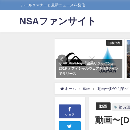
ルール＆マナーと最新ニュースを発信
NSAファンサイト
社会貢献
日本代表
柄中にてサーフィン学校訪問プ
QUIKSILVERが「波乗りジャパン」
クトを開催
2019 オフィシャルウェアを全3ライン
でリリース
1月22日
2019年4月26日
ホーム
動画
動画〜[DAY4]第
動画
第52
シェア
動画〜[