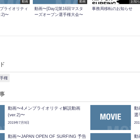
動画
動画
お知ら
ンプライオリティ
動画〜[Day1]第16回マスタ
事務局移転のお知らせ
.2)〜
ーズオープン選手権大会〜
ド
選手権
事
動画〜4メンプライオリティ解説動画
動
(ver.2)〜
選
2019年7月9日
20
動画〜JAPAN OPEN OF SURFING 予告
動