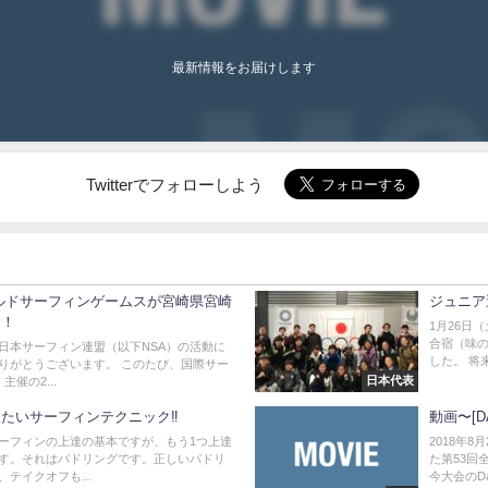
最新情報をお届けします
Twitterでフォローしよう
 ワールドサーフィンゲームスが宮崎県宮崎
ジュニア
定！
1月26日
合宿（味
日本サーフィン連盟（以下NSA）の活動に
した。 将
りがとうございます。 このたび、国際サー
日本代表
主催の2...
たいサーフィンテクニック‼️
動画〜[
ーフィンの上達の基本ですが、もう1つ上達
2018年
す。それはパドリングです。正しいパドリ
た第53回
テイクオフも...
今大会のDay