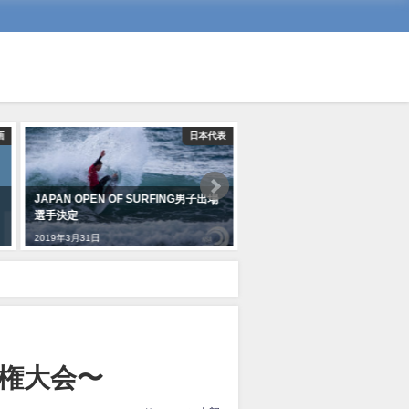
画
日本代表
JAPAN OPEN OF SURFING男子出場
強化指定選手による合宿を鴨
選手決定
催
2019年3月31日
2019年3月30日
手権大会〜