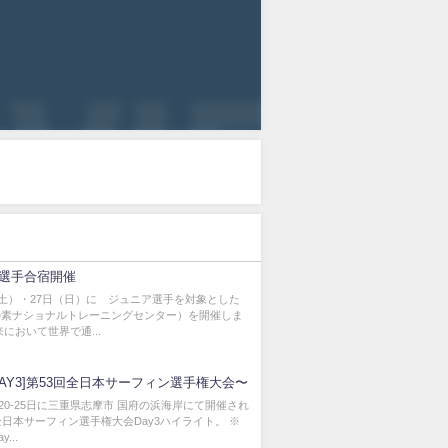
選手合宿開催
（土）・27日（日）に ジュニア選手を対象とした
の素ナショナルトレーニングセンター）を開催しま
来において世界で通...
DAY3]第53回全日本サーフィン選手権大会〜
8月20-25日に三重県志摩市 国府の浜海岸にて開催され
全日本サーフィン選手権大会Day3ハイライト。 ※
...