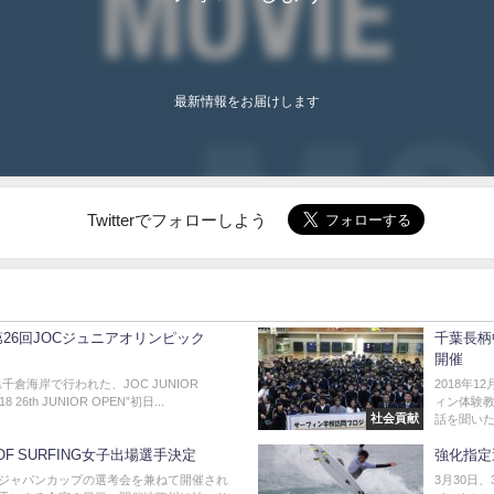
最新情報をお届けします
Twitterでフォローしよう
]第26回JOCジュニアオリンピック
千葉長柄
開催
葉県千倉海岸で行われた、JOC JUNIOR
2018年
18 26th JUNIOR OPEN”初日...
ィン体験教
社会貢献
話を聞いた後
N OF SURFING女子出場選手決定
強化指定
ジャパンカップの選考会を兼ねて開催され
3月30日