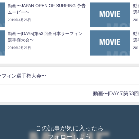
動画〜JAPAN OPEN OF SURFING 予告
動
ムービー〜
選
2019年4月26日
20
動画〜[DAY5]第53回全日本サーフィン
動
選手権大会〜
選
2019年2月21日
20
サーフィン選手権大会〜
動画〜[DAY5]第
この記事が気に入ったら
フォローしよう