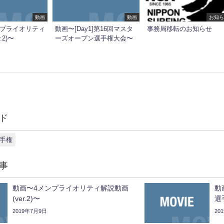
動画
動画
お知ら
ンプライオリティ
動画〜[Day1]第16回マスタ
事務局移転のお知らせ
.2)〜
ーズオープン選手権大会〜
ド
選手権
事
動画〜4メンプライオリティ解説動画
動
(ver.2)〜
選
2019年7月9日
20