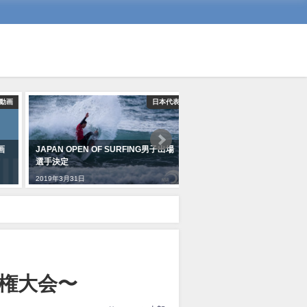
画
日本代表
JAPAN OPEN OF SURFING男子出場
強化指定選手による合宿を鴨
選手決定
催
2019年3月31日
2019年3月30日
手権大会〜