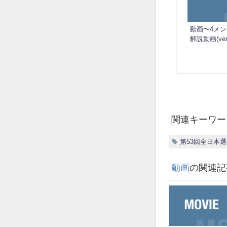
動画〜4メ
解説動画(ver
関連キーワー
第53回全日本
動画
の関連記