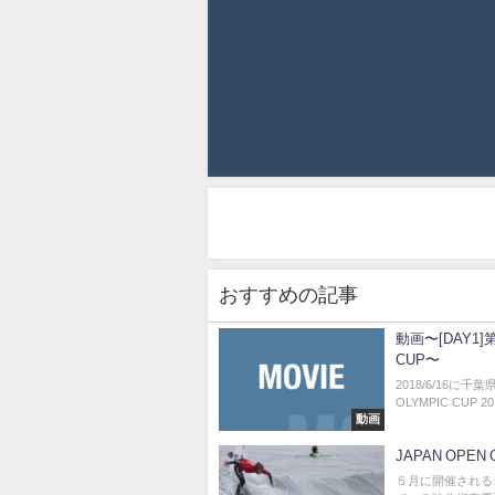
おすすめの記事
動画〜[DAY1
CUP〜
2018/6/16に千
OLYMPIC CUP 20
動画
JAPAN OPE
５月に開催される