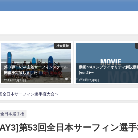
社会貢献
動
第３弾 NSA主催サーフィンスクール
動画〜4メンプライオリティ解説動画
開催決定致しました！！
(ver.2)〜
2019年5月21日
2019年7月9日
53回全日本サーフィン選手権大会〜
回全日本選手権
DAY3]第53回全日本サーフィン選