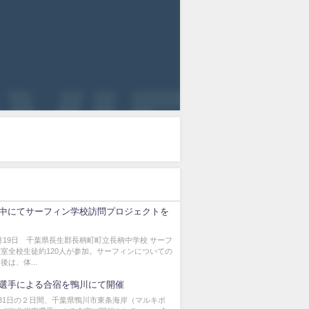
中にてサーフィン学校訪問プロジェクトを
12月19日 千葉県長生郡長柄町町立長柄中学校 サーフ
室全校生徒約120人が参加。サーフィンについての
は、体...
選手による合宿を鴨川にて開催
、31日の２日間、千葉県鴨川市東条海岸（マルキポ