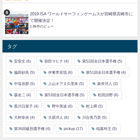
2019 ISA ワールドサーフィンゲームスが宮崎県宮崎市に
て開催決定！
1.8k件のビュー
タグ
安室丈
(6)
前田マヒナ
(4)
第52回全日本選手権
(5)
脇田紗良
(5)
伊東李安琉
(6)
第51回全日本選手権
(4)
中塩佳那
(5)
上山キアヌ久里朱
(5)
新井洋人
(3)
森友二
(4)
第53回全日本選手権
(5)
松田詩野
(6)
黒川日菜子
(4)
野中美波
(6)
村上舜
(5)
大村奈央
(4)
大原洋人
(6)
川合美乃里
(5)
第36回級別選手権
(4)
pickup
(17)
稲葉玲王
(5)