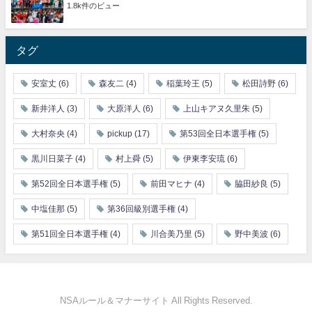
1.8k件のビュー
タグ
安室丈
(6)
森友二
(4)
稲葉玲王
(5)
松田詩野
(6)
新井洋人
(3)
大原洋人
(6)
上山キアヌ久里朱
(5)
大村奈央
(4)
pickup
(17)
第53回全日本選手権
(5)
黒川日菜子
(4)
村上舜
(5)
伊東李安琉
(6)
第52回全日本選手権
(5)
前田マヒナ
(4)
脇田紗良
(5)
中塩佳那
(5)
第36回級別選手権
(4)
第51回全日本選手権
(4)
川合美乃里
(5)
野中美波
(6)
NSAルール＆マナーサイト All Rights Reserved.