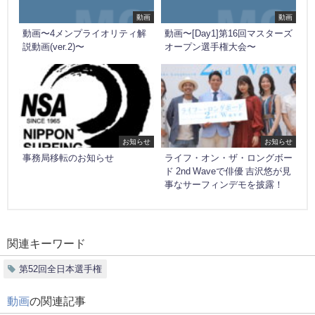
動画
動画
動画〜4メンプライオリティ解
動画〜[Day1]第16回マスターズ
説動画(ver.2)〜
オープン選手権大会〜
お知らせ
お知らせ
事務局移転のお知らせ
ライフ・オン・ザ・ロングボー
ド 2nd Waveで俳優 吉沢悠が見
事なサーフィンデモを披露！
関連キーワード
第52回全日本選手権
動画
の関連記事