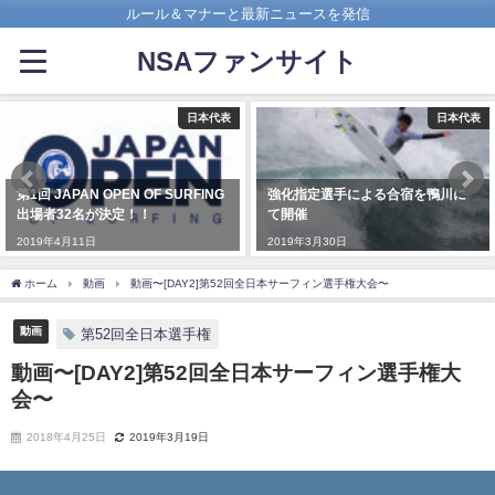
ルール＆マナーと最新ニュースを発信
NSAファンサイト
日本代表
日本代表
第1回 JAPAN OPEN OF SURFING
強化指定選手による合宿を鴨川に
出場者32名が決定！！
て開催
2019年4月11日
2019年3月30日
ホーム
動画
動画〜[DAY2]第52回全日本サーフィン選手権大会〜
動画
第52回全日本選手権
動画〜[DAY2]第52回全日本サーフィン選手権大
会〜
2018年4月25日
2019年3月19日